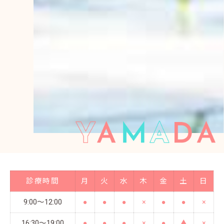
診療時間
月
火
水
木
金
土
日
9:00〜12:00
●
●
●
×
●
●
×
16:30〜19:00
●
●
●
×
●
▲
×