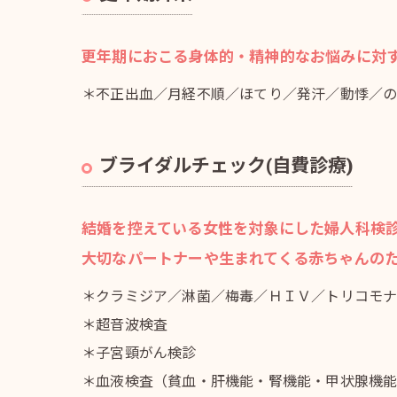
更年期におこる身体的・精神的なお悩みに対
＊不正出血／月経不順／ほてり／発汗／動悸／
ブライダルチェック(自費診療)
結婚を控えている女性を対象にした婦人科検
大切なパートナーや生まれてくる赤ちゃんの
＊クラミジア／淋菌／梅毒／ＨＩＶ／トリコモ
＊超音波検査
＊子宮頸がん検診
＊血液検査（貧血・肝機能・腎機能・甲状腺機