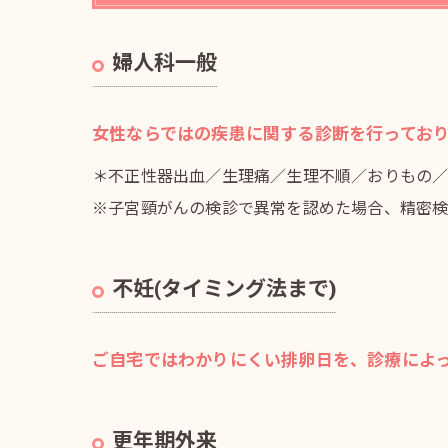
婦人科一般
女性ならではの疾患に関する診断を行ってお
＊不正性器出血／生理痛／生理不順／おりもの
※子宮頸がんの検診で異常を認めた場合、精密検
不妊(タイミング法まで)
ご自宅ではわかりにくい排卵日を、診療によ
更年期外来